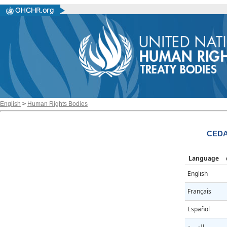
English
>
Human Rights Bodies
CEDA
Language
English
Français
Español
العربية