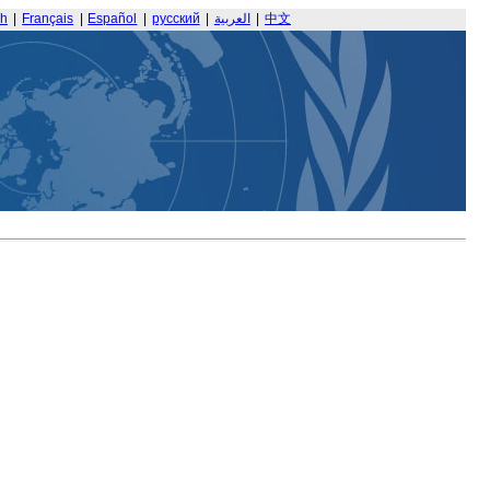
sh
|
Français
|
Español
|
русский
|
العربية
|
中文