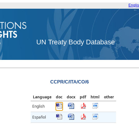
Engli
UN Treaty Body Database
CCPR/C/ITA/CO/6
Language
doc
docx
pdf
html
other
English
Español