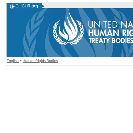
English
>
Human Rights Bodies