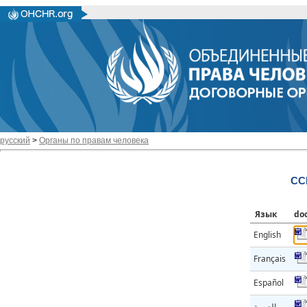
русский
>
Органы по правам человека
CC
Язык
do
English
Français
Español
العربية