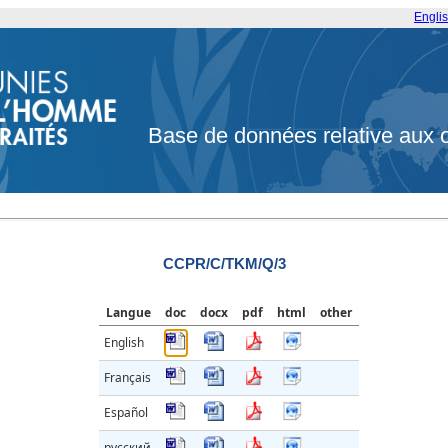
Engli
Base de données relative aux 
CCPR/C/TKM/Q/3
Langue
doc
docx
pdf
html
other
English
Français
Español
русский