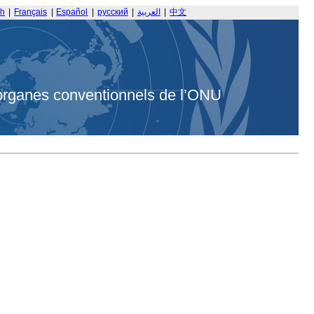
sh
|
Français
|
Español
|
русский
|
العربية
|
中文
organes conventionnels de l’ONU