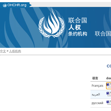
联合
中文
>
人权机构
CC
语言
do
Français
العربية
русский