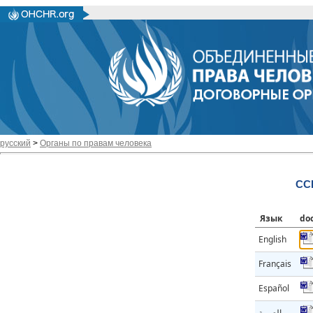
русский
>
Органы по правам человека
CC
Язык
do
English
Français
Español
العربية