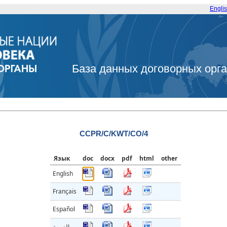
Engli
База данных договорных орг
CCPR/C/KWT/CO/4
Язык
doc
docx
pdf
html
other
English
Français
Español
العربية