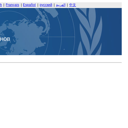
sh
|
Français
|
Español
|
русский
|
العربية
|
中文
анов