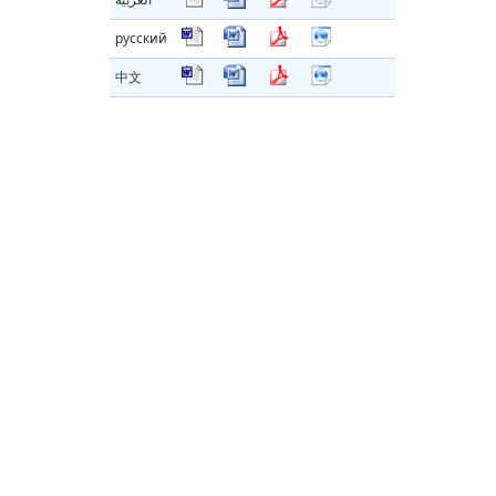
русский
中文