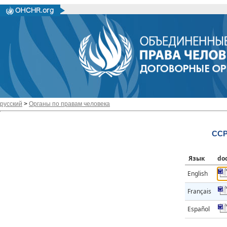
русский
>
Органы по правам человека
CCP
Язык
do
English
Français
Español