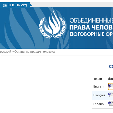
русский
>
Органы по правам человека
C
Язык
do
English
Français
Español