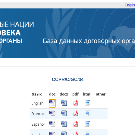
Engli
База данных договорных орг
CCPR/C/GC/34
Язык
doc
docx
pdf
html
other
English
Français
Español
العربية