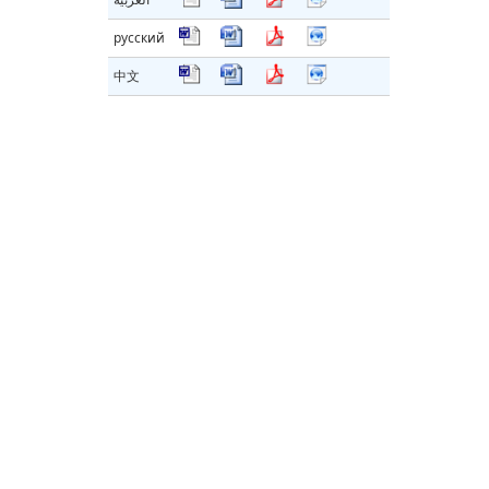
русский
中文