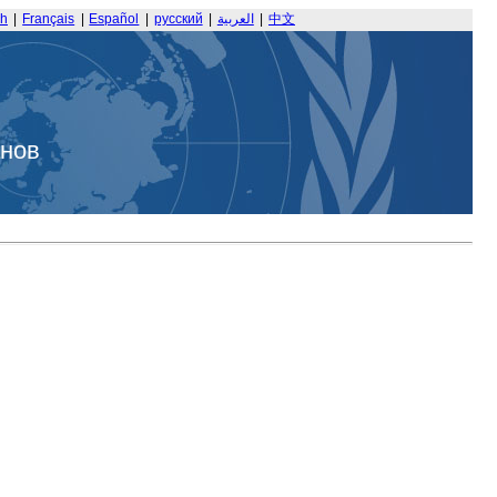
sh
|
Français
|
Español
|
русский
|
العربية
|
中文
анов