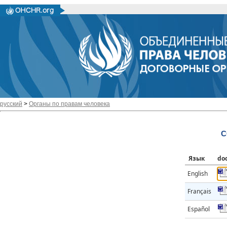
русский
>
Органы по правам человека
C
Язык
do
English
Français
Español