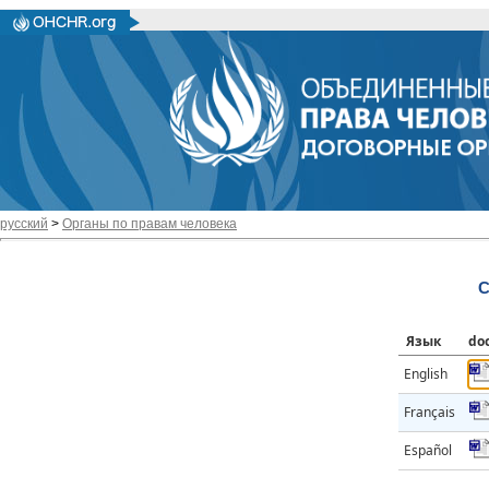
русский
>
Органы по правам человека
C
Язык
do
English
Français
Español