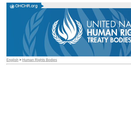
English
>
Human Rights Bodies