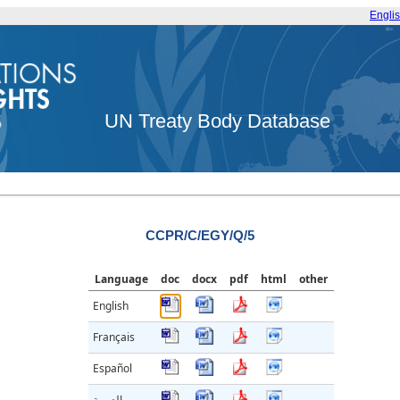
Engli
UN Treaty Body Database
CCPR/C/EGY/Q/5
Language
doc
docx
pdf
html
other
English
Français
Español
العربية