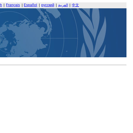
sh
|
Français
|
Español
|
русский
|
العربية
|
中文