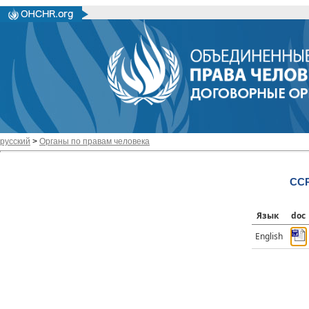
русский
>
Органы по правам человека
CCP
Язык
doc
English