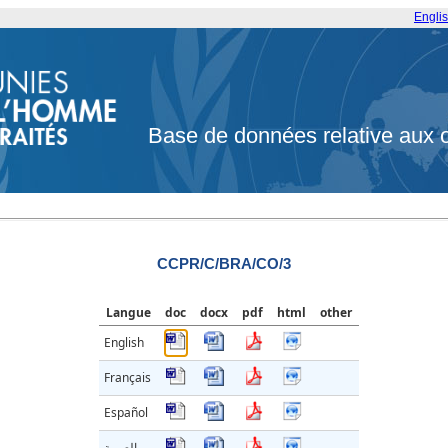
Engli
Base de données relative aux 
CCPR/C/BRA/CO/3
Langue
doc
docx
pdf
html
other
English
Français
Español
العربية