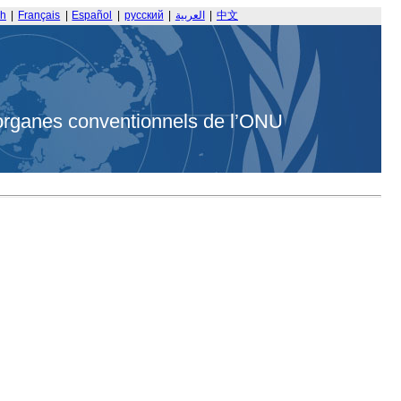
sh
|
Français
|
Español
|
русский
|
العربية
|
中文
organes conventionnels de l’ONU