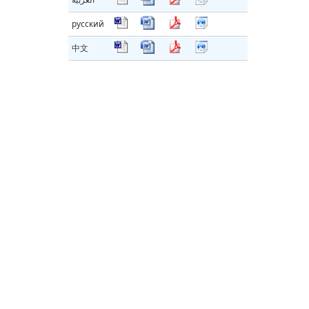
русский
中文