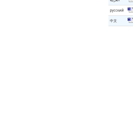
русский
中文