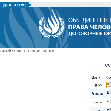
русский
>
Органы по правам человека
CC
Язык
do
English
Français
Español
العربية