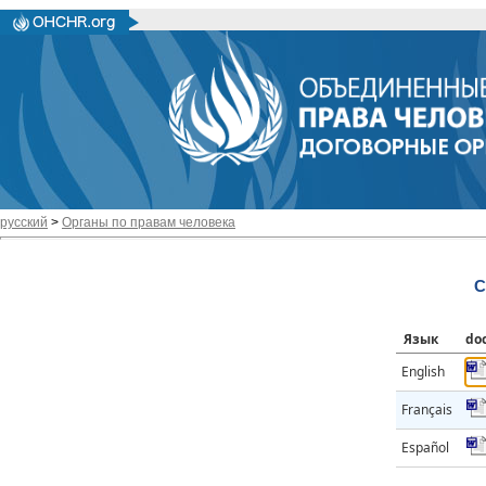
русский
>
Органы по правам человека
C
Язык
do
English
Français
Español