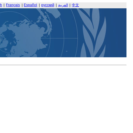
sh
|
Français
|
Español
|
русский
|
العربية
|
中文