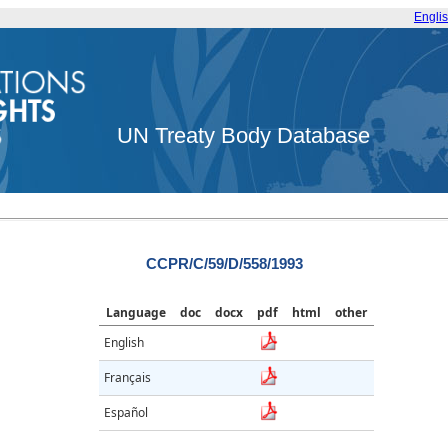
Engli
UN Treaty Body Database
CCPR/C/59/D/558/1993
Language
doc
docx
pdf
html
other
English
Français
Español