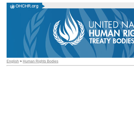
English
>
Human Rights Bodies