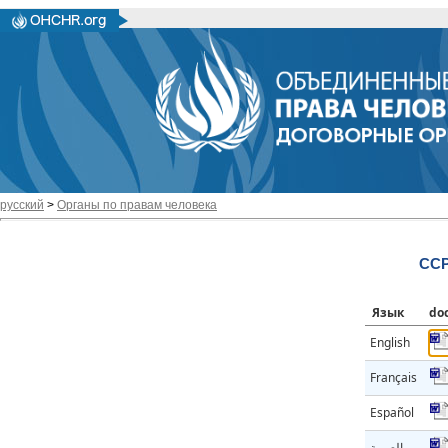
русский
>
Органы по правам человека
CCP
Язык
do
English
Français
Español
العربية