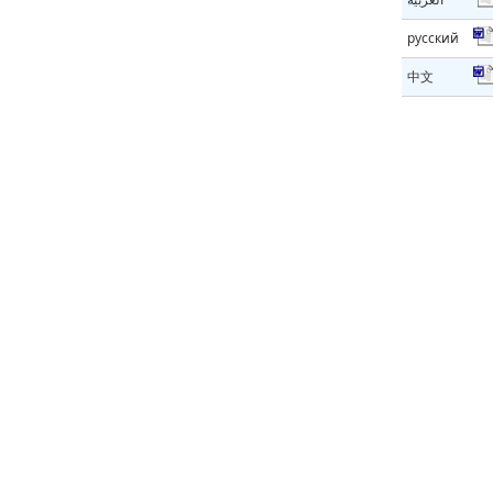
русский
中文