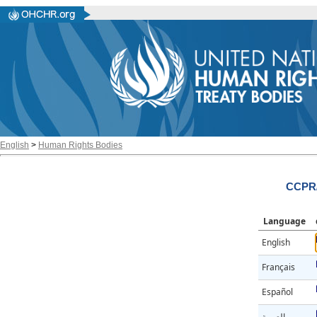
English
>
Human Rights Bodies
CCPR/
Language
English
Français
Español
العربية