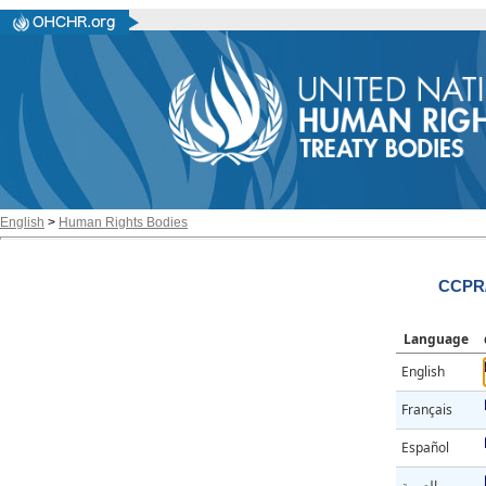
English
>
Human Rights Bodies
CCPR/
Language
English
Français
Español
العربية