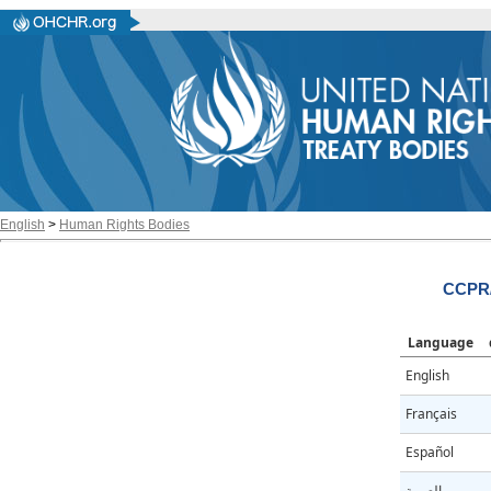
English
>
Human Rights Bodies
CCPR/
Language
English
Français
Español
العربية