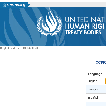
English
>
Human Rights Bodies
CCPR/
Language
English
Français
Español
العربية