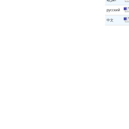
русский
中文