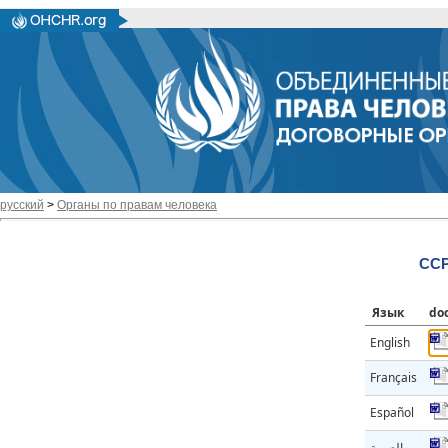
русский
>
Органы по правам человека
CCP
Язык
do
English
Français
Español
العربية