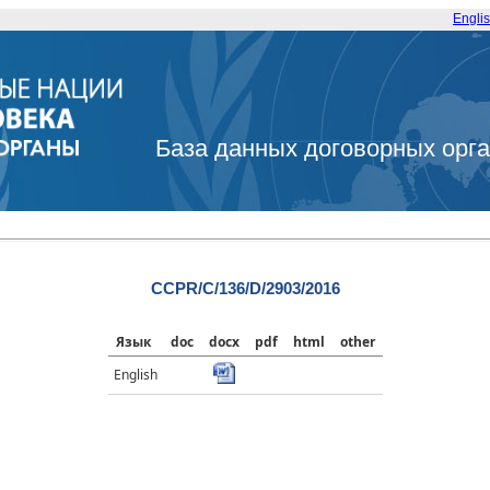
Engli
База данных договорных орг
CCPR/C/136/D/2903/2016
Язык
doc
docx
pdf
html
other
English