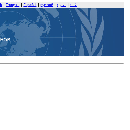
sh
|
Français
|
Español
|
русский
|
العربية
|
中文
анов