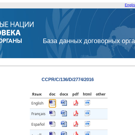
Engli
База данных договорных орг
CCPR/C/136/D/2774/2016
Язык
doc
docx
pdf
html
other
English
Français
Español
العربية