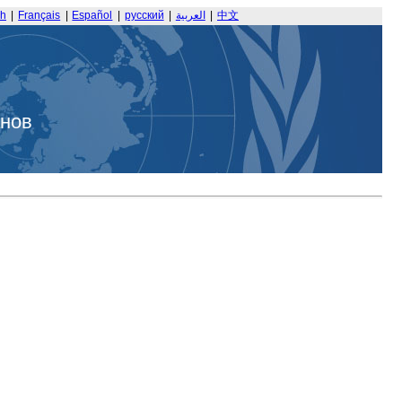
sh
|
Français
|
Español
|
русский
|
العربية
|
中文
анов