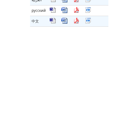
русский
中文