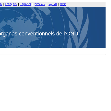
sh
|
Français
|
Español
|
русский
|
العربية
|
中文
organes conventionnels de l’ONU