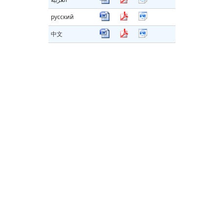
русский
中文