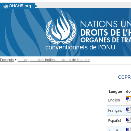
conventionnels de l’ONU
Français
>
Les organes des traités des droits de l'homme
CCPR/
Langue
do
English
Français
Español
العربية