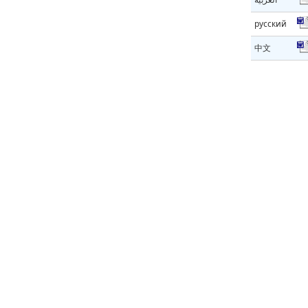
русский
中文