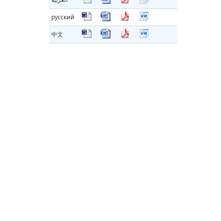
русский
中文