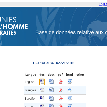
Engli
Base de données relative aux 
CCPR/C/134/D/2721/2016
Langue
doc
docx
pdf
html
other
English
Français
Español
العربية