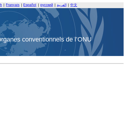
sh
|
Français
|
Español
|
русский
|
العربية
|
中文
organes conventionnels de l’ONU