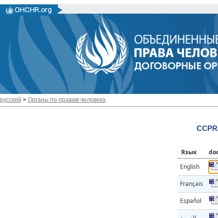
русский
>
Органы по правам человека
CCPR/
Язык
do
English
Français
Español
العربية