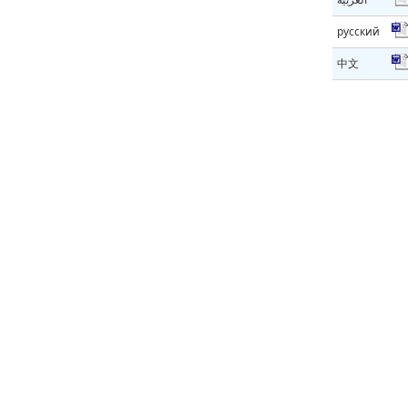
русский
中文