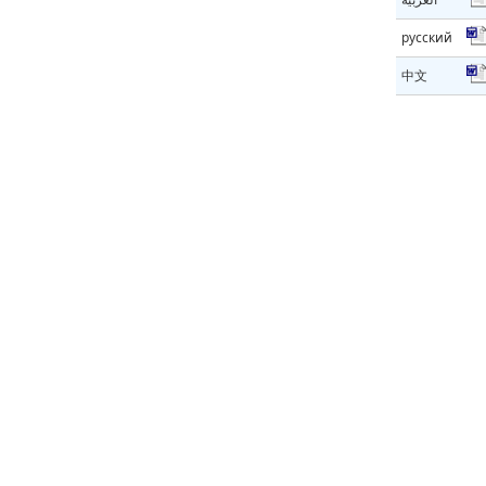
русский
中文