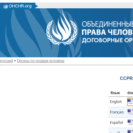
русский
>
Органы по правам человека
CCPR/
Язык
do
English
Français
Español
العربية