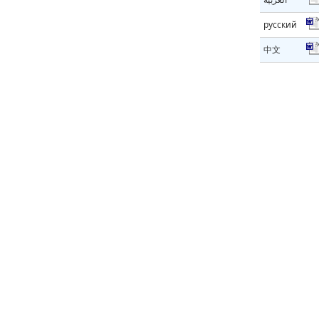
русский
中文