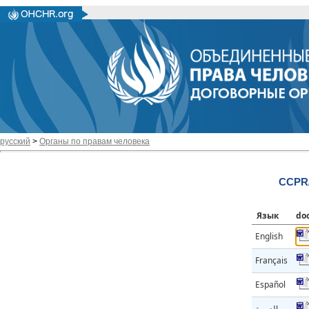
русский
>
Органы по правам человека
CCPR/
Язык
do
English
Français
Español
العربية