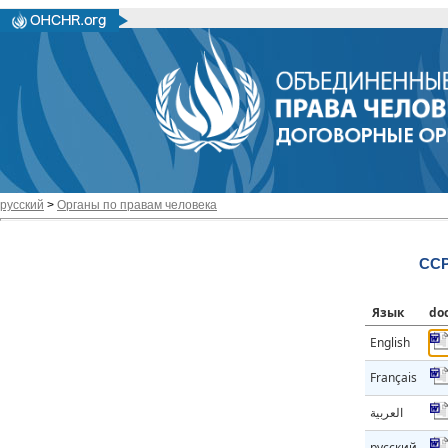
русский
>
Органы по правам человека
CCP
Язык
do
English
Français
العربية
русский