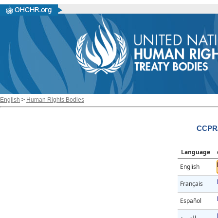
English
>
Human Rights Bodies
CCPR/
Language
English
Français
Español
العربية