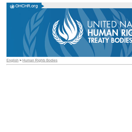
English
>
Human Rights Bodies