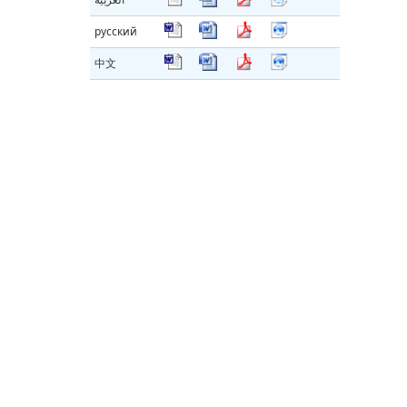
русский
中文