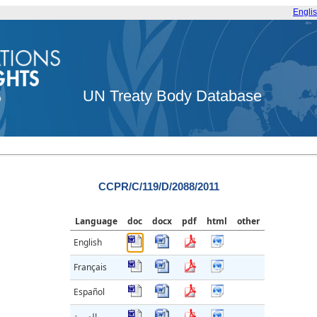
Engli
UN Treaty Body Database
CCPR/C/119/D/2088/2011
Language
doc
docx
pdf
html
other
English
Français
Español
العربية