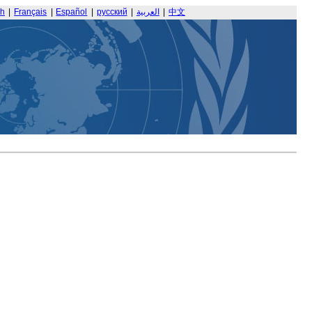
sh
|
Français
|
Español
|
русский
|
العربية
|
中文