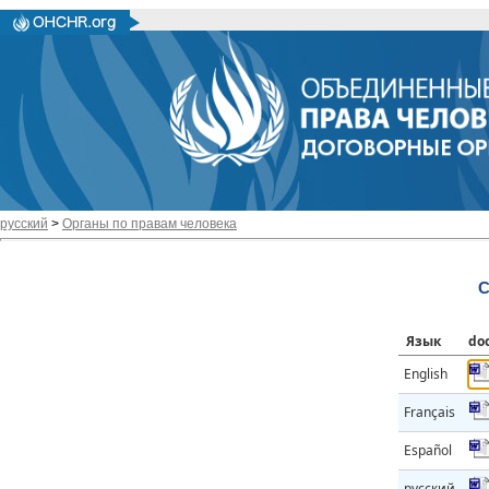
русский
>
Органы по правам человека
C
Язык
do
English
Français
Español
русский