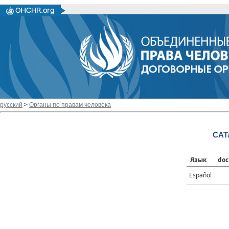
русский
>
Органы по правам человека
CAT
Язык
doc
Español