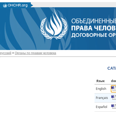
русский
>
Органы по правам человека
CAT
Язык
do
English
Français
Español