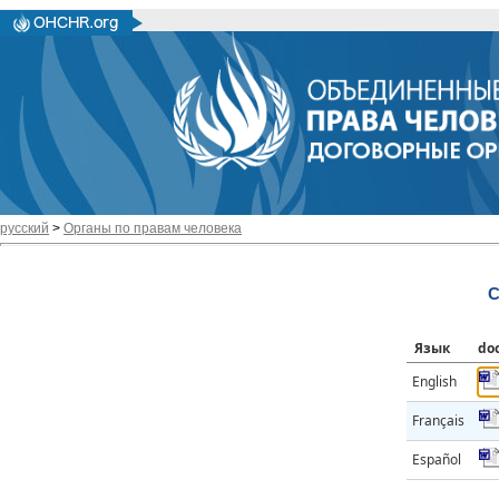
русский
>
Органы по правам человека
C
Язык
do
English
Français
Español