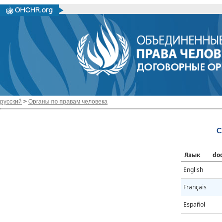
русский
>
Органы по правам человека
C
Язык
do
English
Français
Español