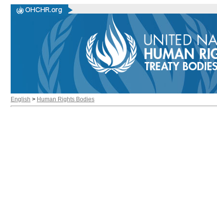
English
>
Human Rights Bodies