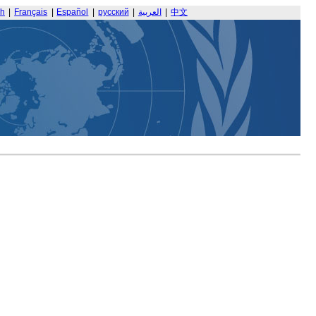
sh
|
Français
|
Español
|
русский
|
العربية
|
中文