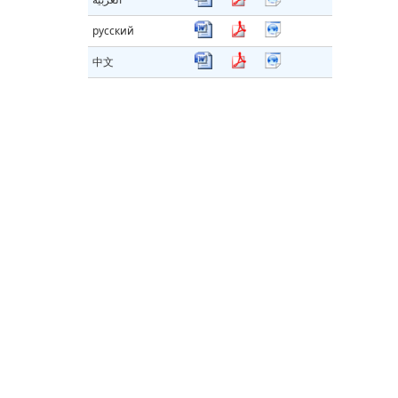
русский
中文