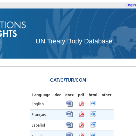
Engli
UN Treaty Body Database
CAT/C/TUR/CO/4
Language
doc
docx
pdf
html
other
English
Français
Español
العربية