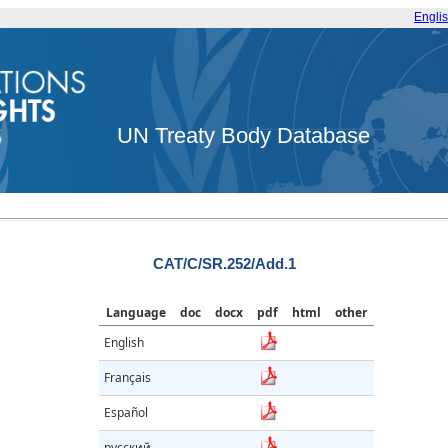
Engli
UN Treaty Body Database
CAT/C/SR.252/Add.1
Language
doc
docx
pdf
html
other
English
Français
Español
русский