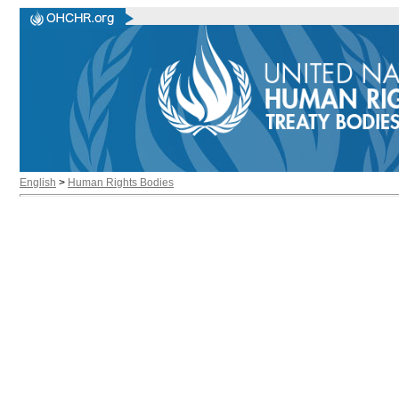
English
>
Human Rights Bodies