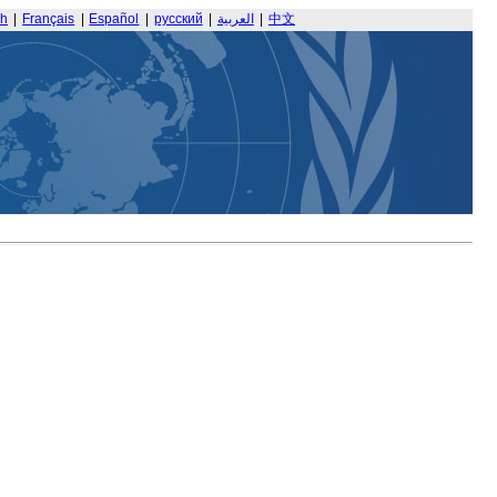
sh
|
Français
|
Español
|
русский
|
العربية
|
中文