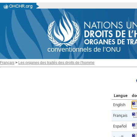
conventionnels de l’ONU
Français
>
Les organes des traités des droits de l'homme
Langue
do
English
Français
Español
العربية