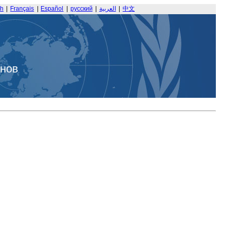
sh
|
Français
|
Español
|
русский
|
العربية
|
中文
анов