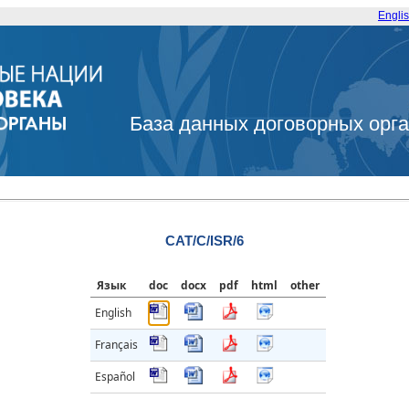
Engli
База данных договорных орг
CAT/C/ISR/6
Язык
doc
docx
pdf
html
other
English
Français
Español