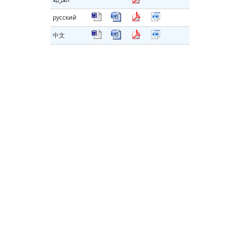
русский
中文