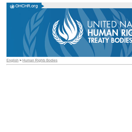
English
>
Human Rights Bodies