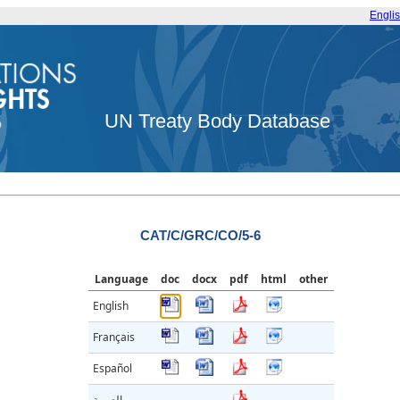
Engli
UN Treaty Body Database
CAT/C/GRC/CO/5-6
Language
doc
docx
pdf
html
other
English
Français
Español
العربية