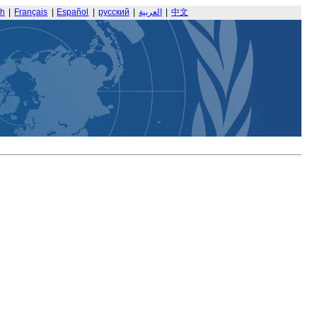
sh
|
Français
|
Español
|
русский
|
العربية
|
中文