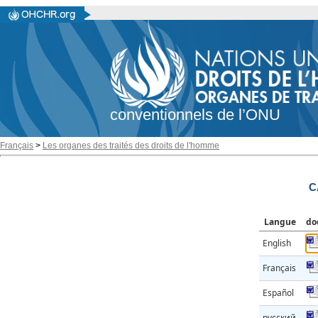
conventionnels de l’ONU
Français
>
Les organes des traités des droits de l'homme
C
Langue
do
English
Français
Español
русский