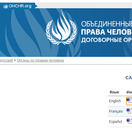
русский
>
Органы по правам человека
CA
Язык
do
English
Français
Español