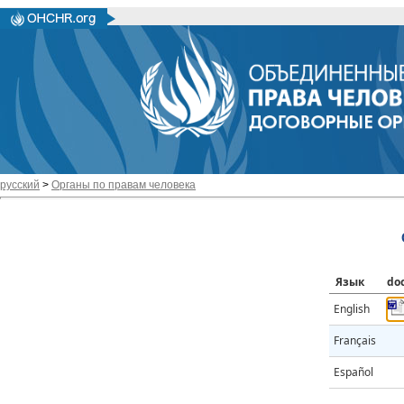
русский
>
Органы по правам человека
Язык
do
English
Français
Español