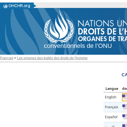
conventionnels de l’ONU
Français
>
Les organes des traités des droits de l'homme
CA
Langue
do
English
Français
Español
العربية