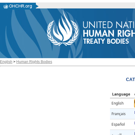
English
>
Human Rights Bodies
CAT
Language
English
Français
Español
العربية